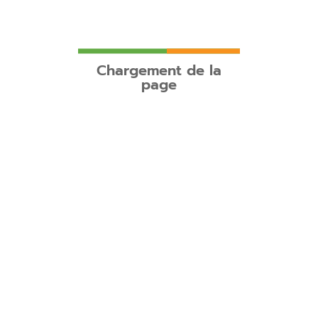
Chargement de la
page
Adresse
38 Rue Marcel Dassault
ZI Pariacabo
97310 Kourou
Email
atmosphereamazonie@gmail.com
Téléphone